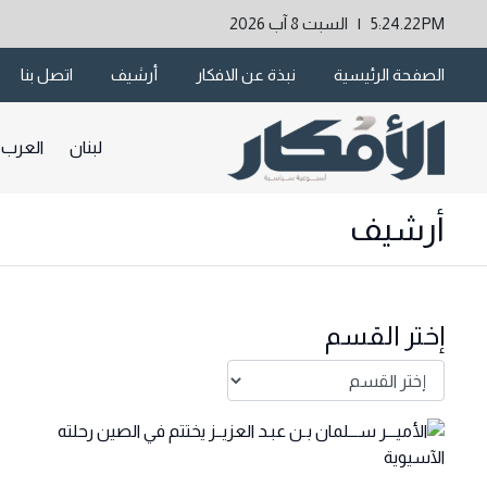
5:24.22PM | السبت 8 آب 2026
الصفحة الرئيسية
نبذة عن الافكار
أرشيف
اتصل بنا
لبنان
العرب
أرشيف
إختر القسم