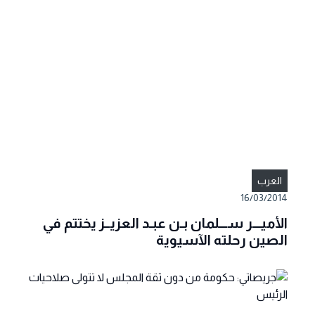
العرب
16/03/2014
الأميـــر ســـلمان بـن عبـد العزيــز يختتم في
الصين رحلته الآسيوية