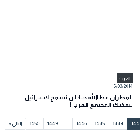
العرب
15/03/2014
المطران عطاالله حنا: لن نسمح لاسرائيل
بتفكيك المجتمع العربي!
144
1444
1445
1446
...
1449
1450
التالي »