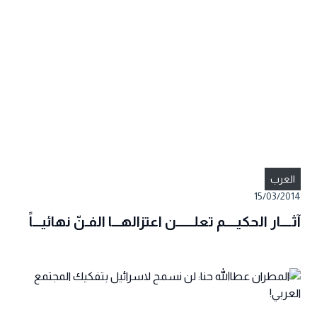
العرب
15/03/2014
آثــــار الحكيــــم تعلــــــن اعتزالهـــا الفـنّ نهائيـــاً