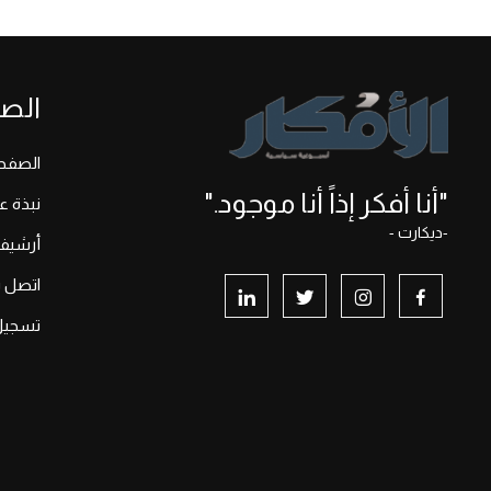
الص
الصفحة
"أنا أفكر إذاً أنا موجود."
نبذة ع
-ديكارت -
أرشيف
اتصل بن
تسجيل