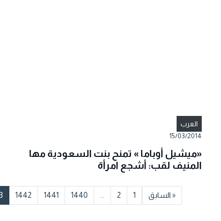
العرب
15/03/2014
«ميشيل أوباما » تمنح بنت السعودية مها
المنيف لقب: أشجع امرأة
« السابق
1
2
...
1440
1441
1442
3