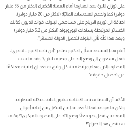
على توزان الليرة بعد انهيارها أمام العملة الخضراء (لاكثر من 35 مليار
دولار) كما ولدعم الهندسات الماليّة (لاكثر من 20 مليار دولار)،
اضافة الى توزيع الارباح على مساهمي البنوك، فوائد الديون كذلك
الخسائر المرتبطة بسندات اليوروبوند (لاكثر من 5.2 مليار دولار)
وبعد هذا كلّه تأتي البنوك لتحميل الدولة الخسائر".
أمام هذا المشهد يسأل الدكتور ضاهر "أين تتجه الامور... لا ندري!،
فهل يسعون الى وضع اليد على مصرف لبنان؟، وقد مارست
المصارف الان مهام مرتبطة بشكل وثيق به بعد ان اعتبرته معتكفًا
عن تحصيل حقوقه".
الأكيد أن المصارف تريد الاطاحة بقانون اعادة هيكلة المصارف...
ولكن ما هو هدفها الأبعد عدا عن التنصّل من إعادة أموال
المودعين، فهل هو فعلاً وضع اليّد على المصرف المركزي؟! وكيف
سينتهي هذا الصراع؟!.