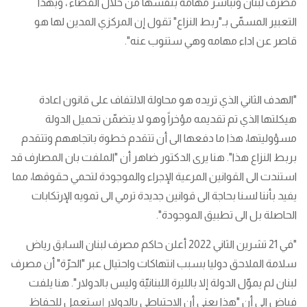
مصرف لبنان وتباشر مهامه بنفسها من خلال القضاء ، وبهذا
التعبير المسمّى بـ"ربط النزاع" تقول إن المركزي المدين لها هو
قاصر عن اداء مهامه وهي ستنوب عنه".
"الهدف الثاني الذي تريده هو محاولة الالتفاف على قانون اعادة
هيكلتها الذي تم تقديمه مؤخراً وهو لا يتضمّن تحميل الدولة
مسؤوليتها، هذا ما دفعها الى أن تتقدم خطوة باتجاههم وتتقدم
بربط النزاع هذا". هنا يرى الدكتور ضاهر أن "الملفت بان المصارف قد
استندت الى القوانين المرعية الإجراء والموجودة لتحمي حقوقها، مما
يفيد بأننا لسنا بحاجة الى قوانين جديدة ترمي الى تمويه الإرتكابات
الحاصلة بل الى تطبيق الموجودة".
"في 21 تشرين الثاني 2022 أعلن حاكم مصرف لبنان السابق رياض
سلامة الملاحق دوليا بسبب انتهاكات واحتيال عبر "الحرّة" أن مصرف
لبنان لم يموّل الدولة إلا بالليرة اللبنانيّة وليس بالدولار". هنا يلفت
فياض الى أن "هذا يعني أن الاحتياطي بالدولار إستعمل للحفاظ