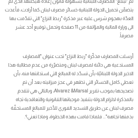
لم "تبتلع" المصارف اللبنانية بسهولة قانون إعادة هيكلتها، الذي لم
يتضمّن تحميل الدولة اللبنانية خسائر مصرف لبنان كما أرادت، فأعدت
العدّة بهجوم شرس عليه عبر مذكرة "ربط النزاع" التي تقدّمت بها
الى وزارة المالية والمؤلفة من 11 صفحة وتحمل توقيع أحد عشر
مصرفاً.
أرسلت المصارف مذكّرة "ربط النزاع" تحت عنوان "المصارف
المستدعية هي دائنة لمصرف لبنان ومتضرّرة من عدم مطالبة هذا
الاخير الدولة اللبنانيّة بأن تسدّد له المبالغ التي استدانتها منه، بأن
تعطي كامل الخسائر التي تظهر في عجز ميزانيته بعد أن تم
تصحيحها بموجب تقرير Alvarez &Marsal، وبالتالي هي تتقدم
بالمذكرة لالزام الدولة بتنفيذ موجباتها القانونية والتعاقدية تجاه
مصرف لبنان عن طريق التسديد الفوري للأخير للمبالغ المستحقّة
بذمتها تجاهه"... فلماذا قامت بهذه الخطوة، وماذا تعني؟.