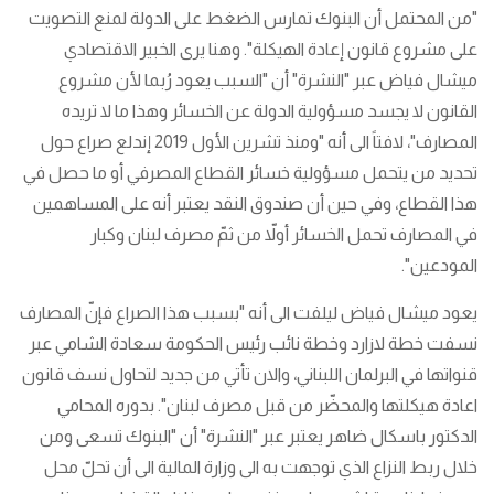
"من المحتمل أن البنوك تمارس الضغط على الدولة لمنع التصويت
على مشروع قانون إعادة الهيكلة". وهنا يرى الخبير الاقتصادي
ميشال فياض عبر "النشرة" أن "السبب يعود رُبما لأن مشروع
القانون لا يجسد مسؤولية الدولة عن الخسائر وهذا ما لا تريده
المصارف"، لافتاً الى أنه "ومنذ تشرين الأول 2019 إندلع صراع حول
تحديد من يتحمل مسؤولية خسائر القطاع المصرفي أو ما حصل في
هذا القطاع، وفي حين أن صندوق النقد يعتبر أنه على المساهمين
في المصارف تحمل الخسائر أولاّ من ثمّ مصرف لبنان وكبار
المودعين".
يعود ميشال فياض ليلفت الى أنه "بسبب هذا الصراع فإنّ المصارف
نسفت خطة لازارد وخطة نائب رئيس الحكومة سعادة الشامي عبر
قنواتها في البرلمان اللبناني، والان تأتي من جديد لتحاول نسف قانون
اعادة هيكلتها والمحضّر من قبل مصرف لبنان". بدوره المحامي
الدكتور باسكال ضاهر يعتبر عبر "النشرة" أن "البنوك تسعى ومن
خلال ربط النزاع الذي توجهت به الى وزارة المالية الى أن تحلّ محل