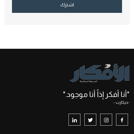
اشترك
"أنا أفكر إذاً أنا موجود."
-ديكارت -