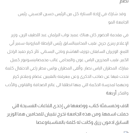
تضم
وقد شارك في إزاحة الستارة كل من الرئيس حسين الحسيني، رئيس
الجامعة المو
في مقدمة الحضور كان هناك عميد نواب البرلمان عبد اللطيف الزين، وزير
الإعلام رمزي جريج، نقيب المحامينالسابق رئيس الرابطة المارونية سمير أبي
اللمع، الوزيران السابقان جوزف الهاشم وناجي البستاني، ثائر كرم حفيد الراحل
الكبير، نقيب المحررين الياس عون والمحامي غالب محمصاني
نسونيور كميل
مبارك، المطران الياس نصار، وألقى المطران بولس مطر راعي الاحتفال كلمة
تحدث فيها عن صاحب الذكرى وعن معرفته بالنقيبين عصام وملحم كرم
وحبهما لمدرسة الحكمة التي منها انطلقا الى عالم الصحافة والقانون والأدب
أربعة
والفكر.
الاف وخمسمئة كتاب، ووضعها في إحدى القاعات الفسيحة التي
حملت اسمها، ومن هذه الجامعة تخرج نقيبان للمحامين هما الوزير
السابق ادمون رزق وكانت له كلمة بالمناسبةوعصا