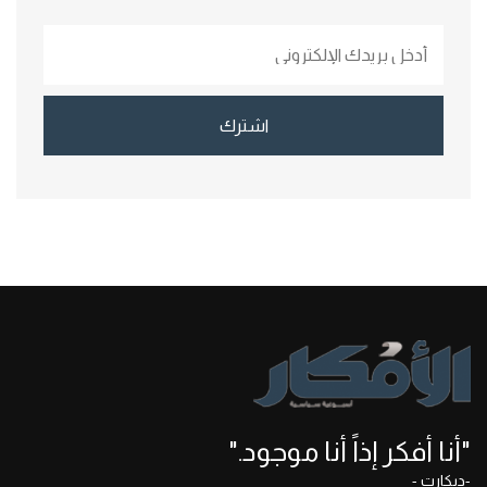
اشترك
"أنا أفكر إذاً أنا موجود."
-ديكارت -