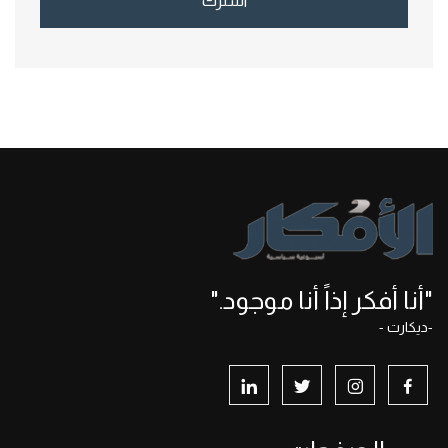
اشترك
"أنا أفكر إذاً أنا موجود."
-ديكارت -