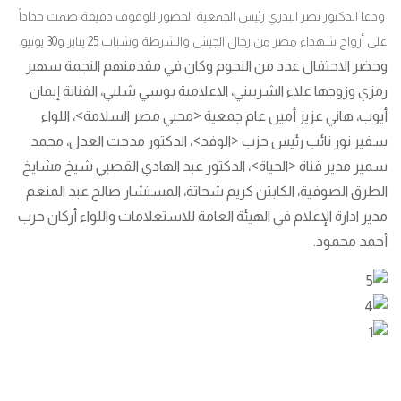
ودعا الدكتور نصر البدري رئيس الجمعية الحضور للوقوف دقيقة صمت حداداً
على أرواح شهداء مصر من رجال الجيش والشرطة وشباب 25 يناير و30 يونيو.
وحضر الاحتفال عدد من النجوم وكان في مقدمتهم النجمة سهير
رمزي وزوجها علاء الشربيني، الاعلامية بوسي شلبي، الفنانة إيمان
أيوب، هاني عزيز أمين عام جمعية <محبي مصر السلامة>، اللواء
سفير نور نائب رئيس حزب <الوفد>، الدكتور مدحت العدل، محمد
سمير مدير قناة <الحياة>، الدكتور عبد الهادي القصبي شيخ مشايخ
الطرق الصوفية، الكابتن كريم شحاتة، المستشار صالح عبد المنعم
مدير ادارة الإعلام في الهيئة العامة للاستعلامات واللواء أركان حرب
أحمد محمود.